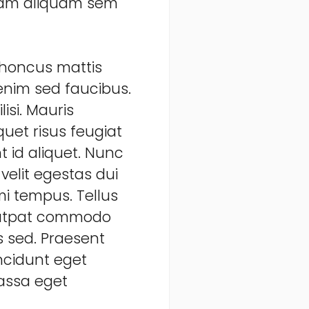
c nam aliquam sem
 rhoncus mattis
enim sed faucibus.
lisi. Mauris
quet risus feugiat
t id aliquet. Nunc
 velit egestas dui
mi tempus. Tellus
olutpat commodo
s sed. Praesent
incidunt eget
massa eget