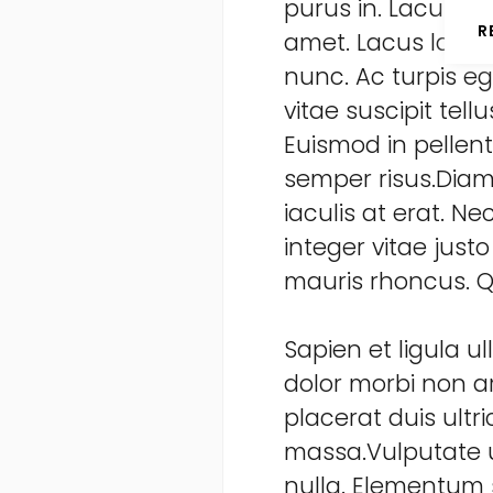
purus in. Lacus s
R
amet. Lacus laoree
nunc. Ac turpis e
vitae suscipit tel
Euismod in pellent
semper risus.Diam 
iaculis at erat. 
integer vitae jus
mauris rhoncus. Qu
Sapien et ligula 
dolor morbi non a
placerat duis ultri
massa.Vulputate u
nulla. Elementum sa