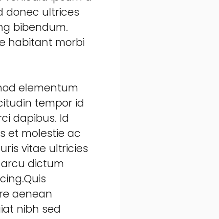
d donec ultrices
cing bibendum.
ue habitant morbi
smod elementum
citudin tempor id
ci dapibus. Id
s et molestie ac
is vitae ultricies
 arcu dictum
scing.Quis
are aenean
iat nibh sed