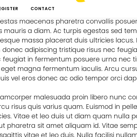
uspendisse faucibus interdum posuere lorem
EGISTER
CONTACT
t non curabitur gravida. Eget lorem dolor 
gestas maecenas pharetra convallis posuere
lus mauris a diam. Ac turpis egestas sed te
esque massa placerat duis ultricies lacus.
donec adipiscing tristique risus nec feugiat
Nec feugiat in fermentum posuere urna nec t
to eget magna fermentum iaculis. Arcu curs
is vel eros donec ac odio tempor orci dapi
ullamcorper malesuada proin libero nunc c
rcu risus quis varius quam. Euismod in pe
cies. Vitae et leo duis ut diam quam nulla po
t pharetra sit amet aliquam id. Vitae semp
gittis vitae et leo duis. Nulla facilisi null