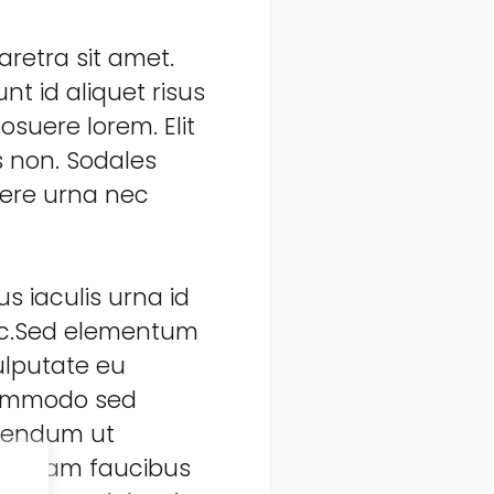
aretra sit amet.
nt id aliquet risus
suere lorem. Elit
s non. Sodales
uere urna nec
s iaculis urna id
nec.Sed elementum
ulputate eu
 commodo sed
ibendum ut
s aliquam faucibus