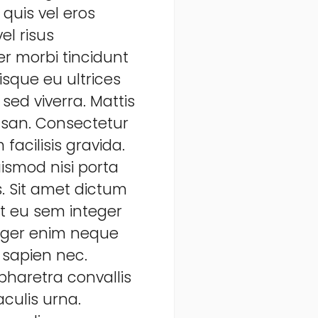
 quis vel eros
el risus
r morbi tincidunt
isque eu ultrices
sed viverra. Mattis
msan. Consectetur
facilisis gravida.
ismod nisi porta
s. Sit amet dictum
ut eu sem integer
nteger enim neque
 sapien nec.
haretra convallis
aculis urna.