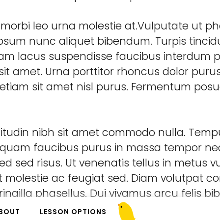
morbi leo urna molestie at.Vulputate ut ph
ipsum nunc aliquet bibendum. Turpis tincidu
uam lacus suspendisse faucibus interdum po
it amet. Urna porttitor rhoncus dolor puru
etiam sit amet nisl purus. Fermentum pos
licitudin nibh sit amet commodo nulla. Tempu
 aliquam faucibus purus in massa tempor 
d sed risus. Ut venenatis tellus in metus v
. Et molestie ac feugiat sed. Diam volutpat
ingilla phasellus. Dui vivamus arcu felis b
egestas integer eget aliquet. Lobortis matti
BOUT
LESSON OPTIONS