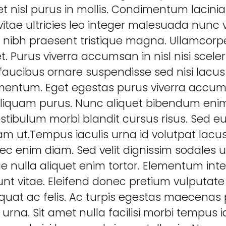
t nisl purus in mollis. Condimentum lacinia
itae ultricies leo integer malesuada nunc v
nibh praesent tristique magna. Ullamcorpe
 Purus viverra accumsan in nisl nisi sceler
 faucibus ornare suspendisse sed nisi lacus 
ementum. Eget egestas purus viverra accu
 aliquam purus. Nunc aliquet bibendum enim 
tibulum morbi blandit cursus risus. Sed eu
am ut.Tempus iaculis urna id volutpat lacu
ec enim diam. Sed velit dignissim sodales 
ique nulla aliquet enim tortor. Elementum i
unt vitae. Eleifend donec pretium vulputate
at ac felis. Ac turpis egestas maecenas p
urna. Sit amet nulla facilisi morbi tempus i