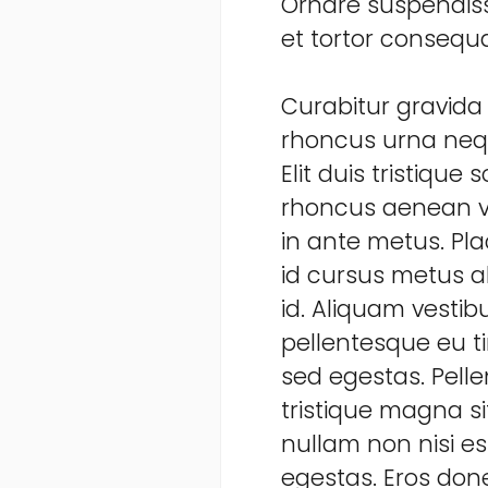
Ornare suspendiss
et tortor consequa
Curabitur gravida 
rhoncus urna nequ
Elit duis tristique
rhoncus aenean vel
in ante metus. Plac
id cursus metus ali
id. Aliquam vestib
pellentesque eu t
sed egestas. Pelle
tristique magna si
nullam non nisi es
egestas. Eros done