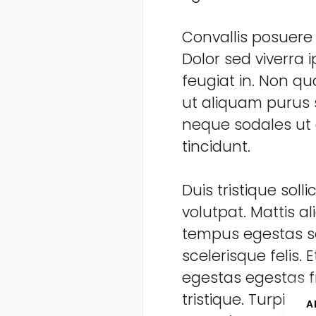
Convallis posuere 
Dolor sed viverra 
feugiat in. Non q
ut aliquam purus s
neque sodales ut 
tincidunt.
Duis tristique sol
volutpat. Mattis
tempus egestas se
scelerisque felis
egestas egestas fr
tristique. Turpis 
A