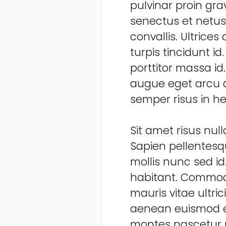
pulvinar proin gra
senectus et netus
convallis. Ultrices
turpis tincidunt id
porttitor massa id
augue eget arcu d
semper risus in he
Sit amet risus nu
Sapien pellentesqu
mollis nunc sed id
habitant. Commod
mauris vitae ultri
aenean euismod el
montes nascetur r