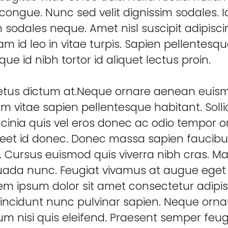
congue. Nunc sed velit dignissim sodales. I
n sodales neque. Amet nisl suscipit adipis
m id leo in vitae turpis. Sapien pellentesq
sque id nibh tortor id aliquet lectus proin.
metus dictum at.Neque ornare aenean eui
m vitae sapien pellentesque habitant. Solli
acinia quis vel eros donec ac odio tempor or
oreet id donec. Donec massa sapien faucibu
. Cursus euismod quis viverra nibh cras. Maur
uada nunc. Feugiat vivamus at augue eget
orem ipsum dolor sit amet consectetur adipi
incidunt nunc pulvinar sapien. Neque orn
 nisi quis eleifend. Praesent semper feug