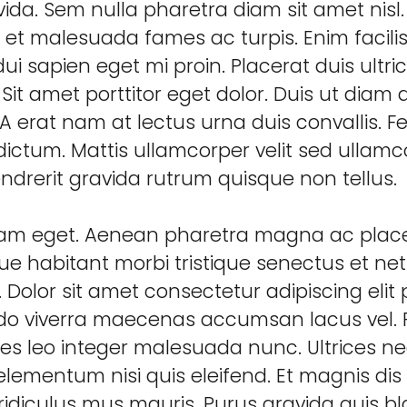
vida. Sem nulla pharetra diam sit amet nisl. 
 et malesuada fames ac turpis. Enim facili
 dui sapien eget mi proin. Placerat duis ultri
. Sit amet porttitor eget dolor. Duis ut dia
.A erat nam at lectus urna duis convallis. 
ictum. Mattis ullamcorper velit sed ullamco
ndrerit gravida rutrum quisque non tellus.
llam eget. Aenean pharetra magna ac place
e habitant morbi tristique senectus et netu
. Dolor sit amet consectetur adipiscing elit
o viverra maecenas accumsan lacus vel. 
cies leo integer malesuada nunc. Ultrices 
ementum nisi quis eleifend. Et magnis dis 
idiculus mus mauris. Purus gravida quis bla