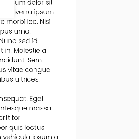
 ipsum dolor sit
sed viverra ipsum
 morbi leo. Nisi
mpus urna.
 Nunc sed id
 in. Molestie a
incidunt. Sem
us vitae congue
bus ultrices.
onsequat. Eget
llentesque massa
rttitor
er quis lectus
am vehicula ipsum a