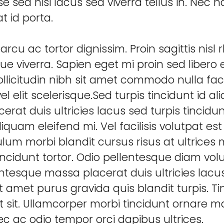
e sed nisi lacus sed viverra tellus in. Ne
t id porta.
arcu ac tortor dignissim. Proin sagittis nisl
e viverra. Sapien eget mi proin sed libero 
 sollicitudin nibh sit amet commodo nulla faci
 elit scelerisque.Sed turpis tincidunt id ali
erat duis ultricies lacus sed turpis tincidun
quam eleifend mi. Vel facilisis volutpat est
ulum morbi blandit cursus risus at ultrices 
incidunt tortor. Odio pellentesque diam v
ntesque massa placerat duis ultricies lacu
t amet purus gravida quis blandit turpis. T
t sit. Ullamcorper morbi tincidunt ornare 
c ac odio tempor orci dapibus ultrices.