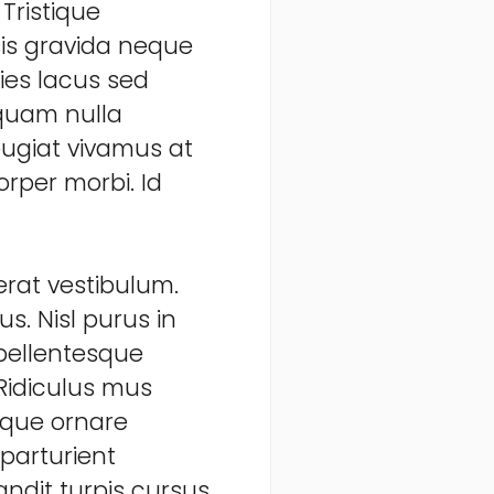
Tristique
sis gravida neque
cies lacus sed
m quam nulla
Feugiat vivamus at
rper morbi. Id
rat vestibulum.
s. Nisl purus in
 pellentesque
Ridiculus mus
neque ornare
parturient
ndit turpis cursus